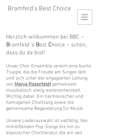
B
ramfeld's
Best Choice
Herzlich willkommen bei BBC –
B
ramfeld`s
B
est
C
hoice – schön,
dass du da bist!
Unser Chor-Ensemble vereint eine bunte
Truppe, die die Freude am Singen teilt
und sich unter der engagierten Leitung
von
Mayya Rosenfeldt
gemeinsam
musikalisch stetig weiterentwickelt.
Wichtig dabei: Ein harmonischer und
homogenen Chorklang sowie die
gemeinsame Begeisterung für Musik.
Unsere Liederauswahl ist vielfältig: Von
mitreißenden Pop-Songs bis hin zu
klassischer Chorliteratur, die wir seit